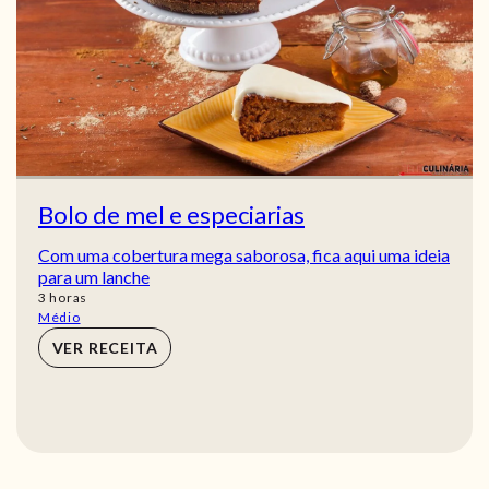
Bolo de mel e especiarias
Com uma cobertura mega saborosa, fica aqui uma ideia
para um lanche
horas
3
horas
Médio
VER RECEITA