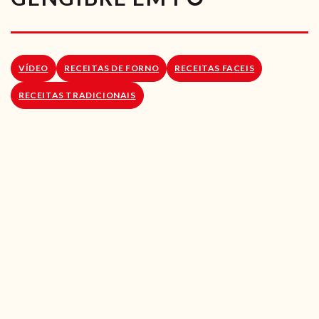
RECEITAS VEGGIE
SOBRE NÓS
VÍDEO
RECEITAS DE FORNO
RECEITAS FACEIS
LOJA ONLINE
RECEITAS TRADICIONAIS
BLOG