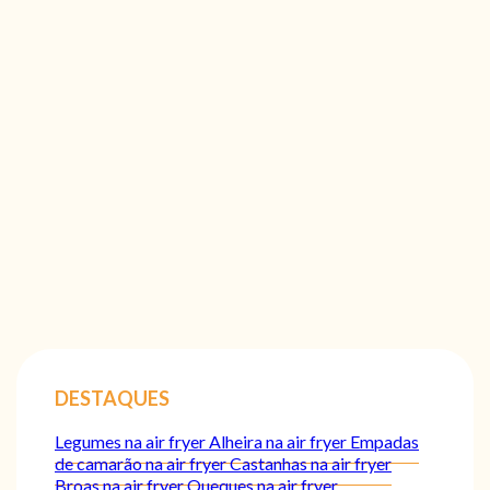
DESTAQUES
Legumes na air fryer
Alheira na air fryer
Empadas
de camarão na air fryer
Castanhas na air fryer
Broas na air fryer
Queques na air fryer