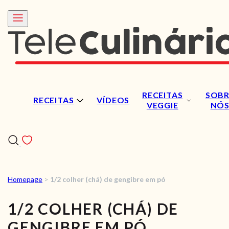
RECEITAS
SOBR
RECEITAS
VÍDEOS
VEGGIE
NÓ
Homepage
>
1/2 colher (chá) de gengibre em pó
RECEITAS
1/2 COLHER (CHÁ) DE
VÍDEOS
GENGIBRE EM PÓ