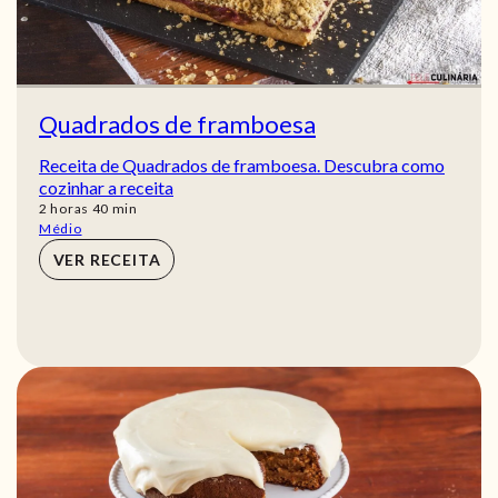
Quadrados de framboesa
Receita de Quadrados de framboesa. Descubra como
cozinhar a receita
horas
min
2
horas
40
min
Médio
VER RECEITA