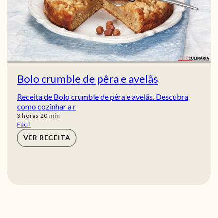
Bolo crumble de pêra e avelãs
Receita de Bolo crumble de pêra e avelãs. Descubra
como cozinhar a r
horas
min
3
horas
20
min
Fácil
VER RECEITA