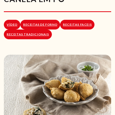
RECEITAS VEGGIE
SOBRE NÓS
VÍDEO
RECEITAS DE FORNO
RECEITAS FACEIS
LOJA ONLINE
RECEITAS TRADICIONAIS
BLOG