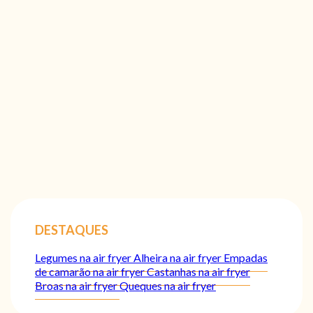
DESTAQUES
Legumes na air fryer
Alheira na air fryer
Empadas
de camarão na air fryer
Castanhas na air fryer
Broas na air fryer
Queques na air fryer