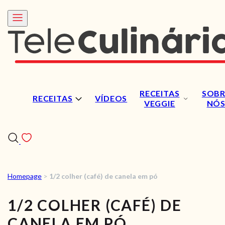
RECEITAS
SOBR
RECEITAS
VÍDEOS
VEGGIE
NÓ
Homepage
>
1/2 colher (café) de canela em pó
RECEITAS
1/2 COLHER (CAFÉ) DE
VÍDEOS
CANELA EM PÓ