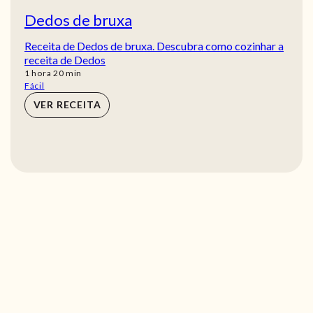
Dedos de bruxa
Receita de Dedos de bruxa. Descubra como cozinhar a
receita de Dedos
hora
min
1
hora
20
min
Fácil
VER RECEITA