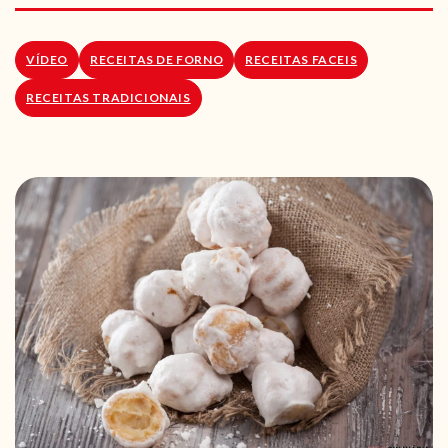
RECEITAS VEGGIE
SOBRE NÓS
VÍDEO
RECEITAS DE FORNO
RECEITAS FACEIS
RECEITAS TRADICIONAIS
LOJA ONLINE
BLOG