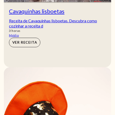
Cavaquinhas lisboetas
Receita de Cavaquinhas lisboetas. Descubra como
cozinhar a receita d
horas
3
horas
Médio
VER RECEITA