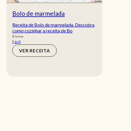
Bolo de marmelada
Receita de Bolo de marmelada. Descubra
como cozinhar a receita de Bo
horas
2
horas
Fácil
VER RECEITA