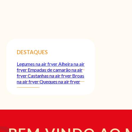
DESTAQUES
Legumes na air fryer
Alheira na air
fryer
Empadas de camarão na air
fryer
Castanhas na air fryer
Broas
na air fryer
Queques na air fryer