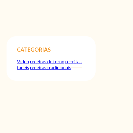
CATEGORIAS
Vídeo
receitas de forno
receitas
faceis
receitas tradicionais