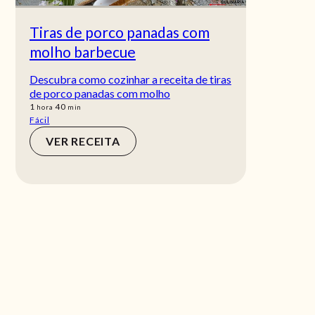
Tiras de porco panadas com
molho barbecue
Descubra como cozinhar a receita de tiras
de porco panadas com molho
hora
min
1
40
hora
min
Fácil
VER RECEITA