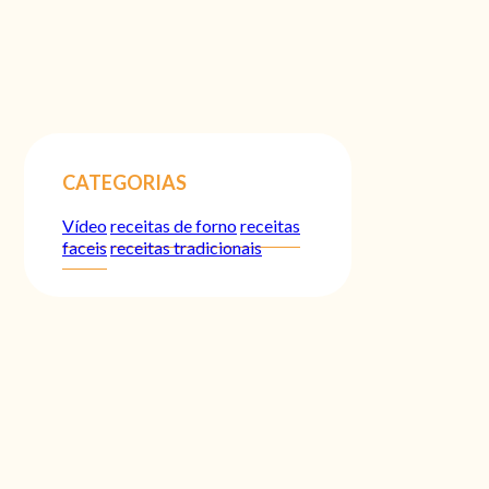
CATEGORIAS
Vídeo
receitas de forno
receitas
faceis
receitas tradicionais