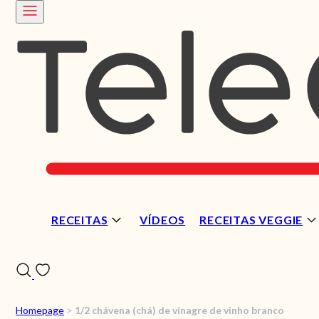
RECEITAS
VÍDEOS
RECEITAS VEGGIE
Homepage
>
1/2 chávena (chá) de vinagre de vinho branco