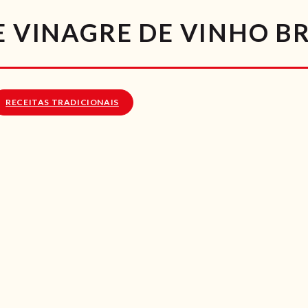
RECEITAS
DE VINAGRE DE VINHO 
VÍDEOS
RECEITAS VEGGIE
RECEITAS TRADICIONAIS
SOBRE NÓS
LOJA ONLINE
BLOG