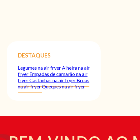
DESTAQUES
Legumes na air fryer
Alheira na air
fryer
Empadas de camarão na air
fryer
Castanhas na air fryer
Broas
na air fryer
Queques na air fryer