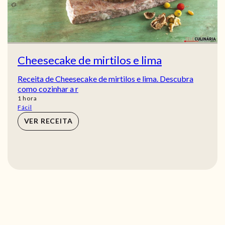
Cheesecake de mirtilos e lima
Receita de Cheesecake de mirtilos e lima. Descubra
como cozinhar a r
hora
1
hora
Fácil
VER RECEITA