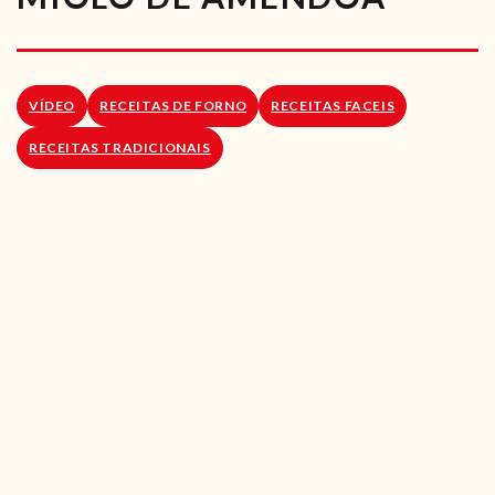
RECEITAS VEGGIE
SOBRE NÓS
VÍDEO
RECEITAS DE FORNO
RECEITAS FACEIS
LOJA ONLINE
RECEITAS TRADICIONAIS
BLOG