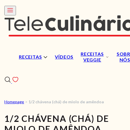
RECEITAS
SOBR
RECEITAS
VÍDEOS
VEGGIE
NÓ
Homepage
>
1/2 chávena (chá) de miolo de amêndoa
RECEITAS
1/2 CHÁVENA (CHÁ) DE
VÍDEOS
MIOLO DE AMÊNDOA