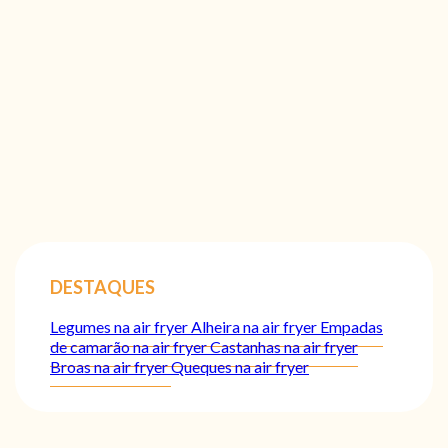
DESTAQUES
Legumes na air fryer
Alheira na air fryer
Empadas
de camarão na air fryer
Castanhas na air fryer
Broas na air fryer
Queques na air fryer