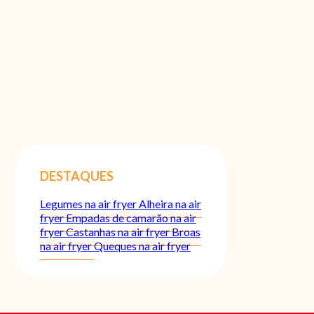
DESTAQUES
Legumes na air fryer
Alheira na air
fryer
Empadas de camarão na air
fryer
Castanhas na air fryer
Broas
na air fryer
Queques na air fryer