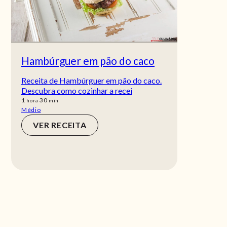
Hambúrguer em pão do caco
Receita de Hambúrguer em pão do caco.
Descubra como cozinhar a recei
hora
min
1
30
hora
min
Médio
VER RECEITA