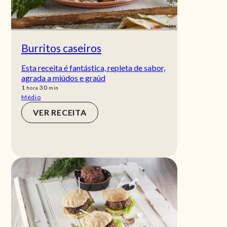
Burritos caseiros
Esta receita é fantástica, repleta de sabor,
agrada a miúdos e graúd
hora
min
1
30
hora
min
Médio
VER RECEITA