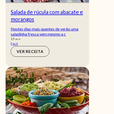
Salada de rúcula com abacate e
morangos
Nestes dias mais quentes de verão uma
saladinha fresca vem mesmo a c
min
15
min
Fácil
VER RECEITA