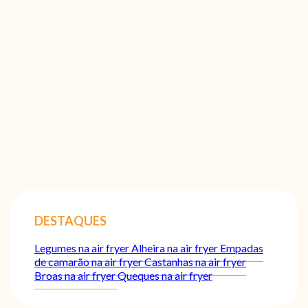
DESTAQUES
Legumes na air fryer
Alheira na air fryer
Empadas
de camarão na air fryer
Castanhas na air fryer
Broas na air fryer
Queques na air fryer