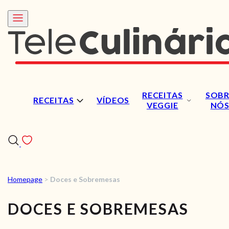
RECEITAS
SOBR
RECEITAS
VÍDEOS
VEGGIE
NÓ
Homepage
>
Doces e Sobremesas
RECEITAS
DOCES E SOBREMESAS
VÍDEOS