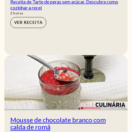
Receita de Tarte de peras sem açúcar. Descubra como
cozinhar a recei
horas
2
horas
VER RECEITA
Mousse de chocolate branco com
calda de romã