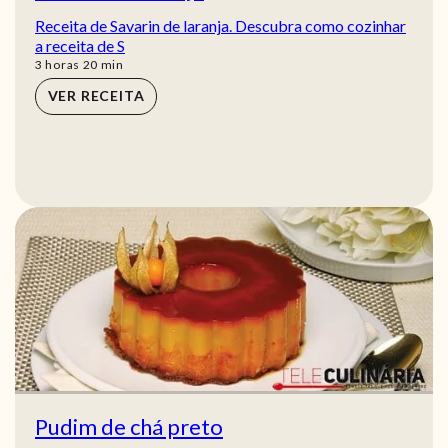
Receita de Savarin de laranja. Descubra como cozinhar
a receita de S
horas
min
3
horas
20
min
VER RECEITA
Pudim de chá preto