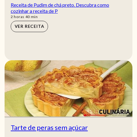
Receita de Pudim de chá preto. Descubra como
cozinhar a receita de P
horas
min
2
horas
40
min
VER RECEITA
Tarte de peras sem açúcar