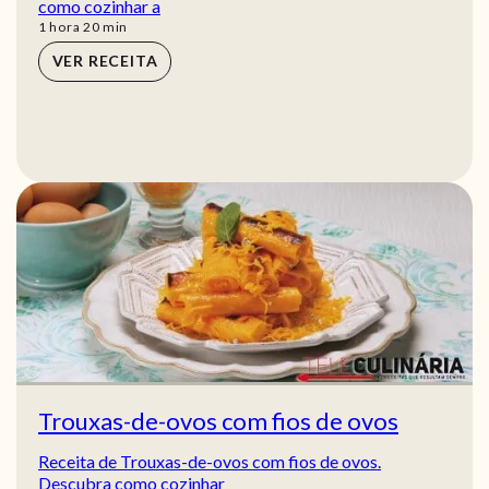
como cozinhar a
hora
min
1
hora
20
min
VER RECEITA
Trouxas-de-ovos com fios de ovos
Receita de Trouxas-de-ovos com fios de ovos.
Descubra como cozinhar