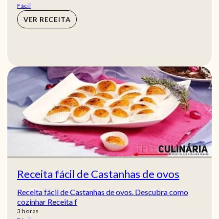
Fácil
VER RECEITA
Receita fácil de Castanhas de ovos
Receita fácil de Castanhas de ovos. Descubra como
cozinhar Receita f
horas
3
horas