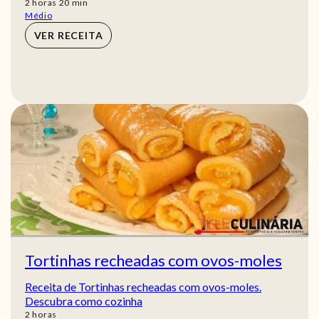
horas
min
2
horas
20
min
Médio
VER RECEITA
Tortinhas recheadas com ovos-moles
Receita de Tortinhas recheadas com ovos-moles.
Descubra como cozinha
horas
2
horas