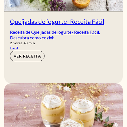
Queijadas de iogurte- Receita Fácil
Receita de Queijadas de iogurte- Receita Fácil.
Descubra como cozinh
horas
min
2
horas
40
min
Fácil
VER RECEITA