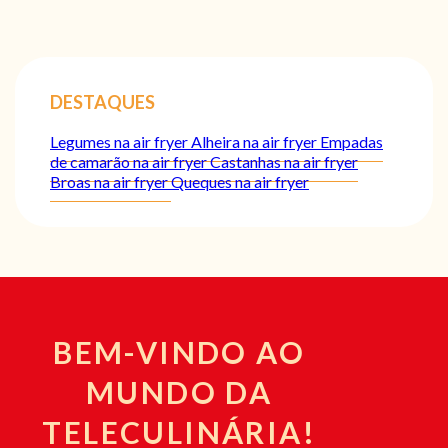
DESTAQUES
Legumes na air fryer
Alheira na air fryer
Empadas
de camarão na air fryer
Castanhas na air fryer
Broas na air fryer
Queques na air fryer
BEM-VINDO AO
MUNDO DA
TELECULINÁRIA!