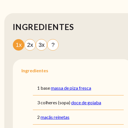
INGREDIENTES
1x
2x
3x
?
Ingredientes
1 base
massa de piza fresca
3 colheres (sopa)
doce de goiaba
2
maçãs reinetas