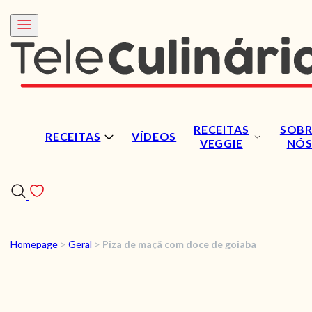
RECEITAS
SOBR
RECEITAS
VÍDEOS
VEGGIE
NÓ
Homepage
>
Geral
>
Piza de maçã com doce de goiaba
RECEITAS
VÍDEOS