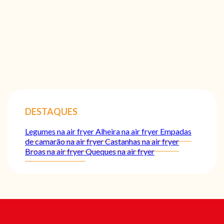
DESTAQUES
Legumes na air fryer
Alheira na air fryer
Empadas
de camarão na air fryer
Castanhas na air fryer
Broas na air fryer
Queques na air fryer