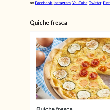
no
Facebook
,
Instagram
,
YouTube
,
Twitter
,
Pint
Quiche fresca