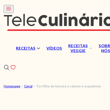
RECEITAS
SOBR
RECEITAS
VÍDEOS
VEGGIE
NÓ
Homepage
>
Geral
>
Tortilha de batata e cebola à espanhola
RECEITAS
VÍDEOS