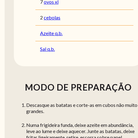
7
ovos xl
2
cebolas
Azeite q.b.
Sal q.b.
MODO DE PREPARAÇÃO
Descasque as batatas e corte-as em cubos não muito
grandes.
Numa frigideira funda, deixe azeite em abundância,
leve ao lume e deixe aquecer. Junte as batatas, deixe
fritar ligeiramente, retire, escorra sobre papel