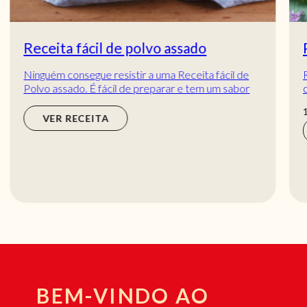
Pudim de manga
Receita de Pudim de manga. Descubra como
cozinhar a receita de Pudim de manga de maneira
prática e deliciosa com a Teleculinária!
hora
1
hora
VER RECEITA
BEM-VINDO AO