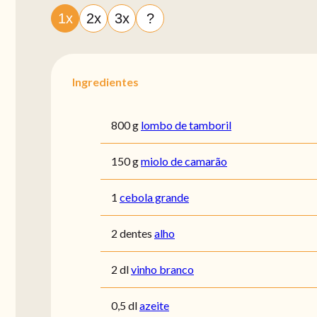
1x
2x
3x
?
Ingredientes
800 g
lombo de tamboril
150 g
miolo de camarão
1
cebola grande
2 dentes
alho
2 dl
vinho branco
0,5 dl
azeite