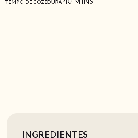
MIN
40
MINS
TEMPO DE COZEDURA
INGREDIENTES