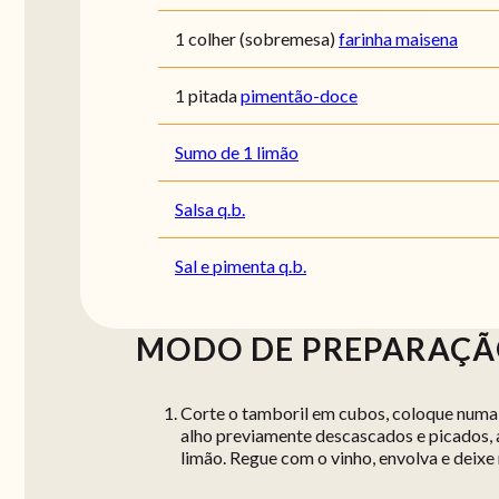
1 colher (sobremesa)
farinha maisena
1 pitada
pimentão-doce
Sumo de 1 limão
Salsa q.b.
Sal e pimenta q.b.
MODO DE PREPARAÇ
Corte o tamboril em cubos, coloque numa t
alho previamente descascados e picados, 
limão. Regue com o vinho, envolva e deixe