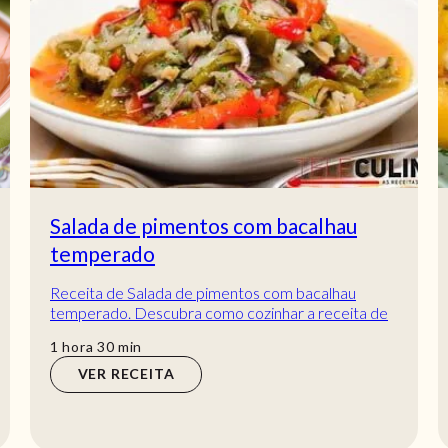
Salada de pimentos com bacalhau
temperado
Receita de Salada de pimentos com bacalhau
temperado. Descubra como cozinhar a receita de
Salada de pimentos com bacalhau temperado de
hora
min
1
hora
30
min
manei...
VER RECEITA