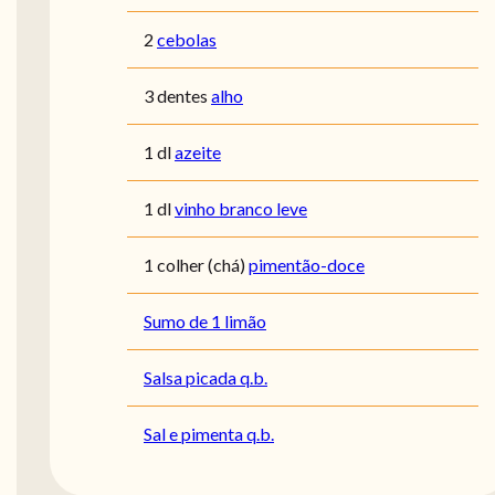
2
cebolas
3 dentes
alho
1 dl
azeite
1 dl
vinho branco leve
1 colher (chá)
pimentão-doce
Sumo de 1 limão
Salsa picada q.b.
Sal e pimenta q.b.