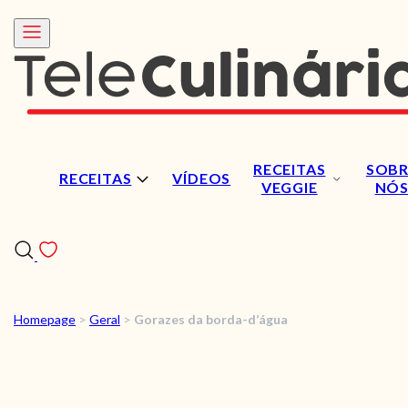
RECEITAS
SOBR
RECEITAS
VÍDEOS
VEGGIE
NÓ
Homepage
>
Geral
>
Gorazes da borda-d’água
RECEITAS
VÍDEOS