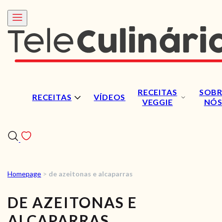
RECEITAS
SOBR
RECEITAS
VÍDEOS
VEGGIE
NÓ
Homepage
>
de azeitonas e alcaparras
RECEITAS
DE AZEITONAS E
VÍDEOS
ALCAPARRAS