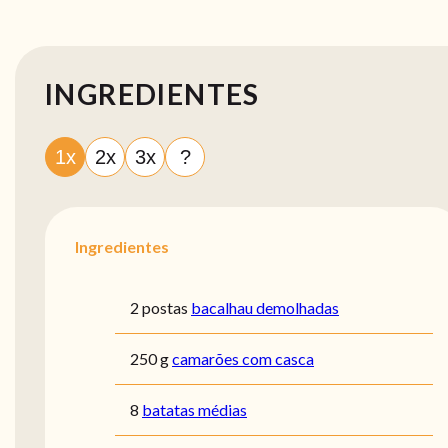
INGREDIENTES
1x
2x
3x
?
Ingredientes
2 postas
bacalhau demolhadas
250 g
camarões com casca
8
batatas médias