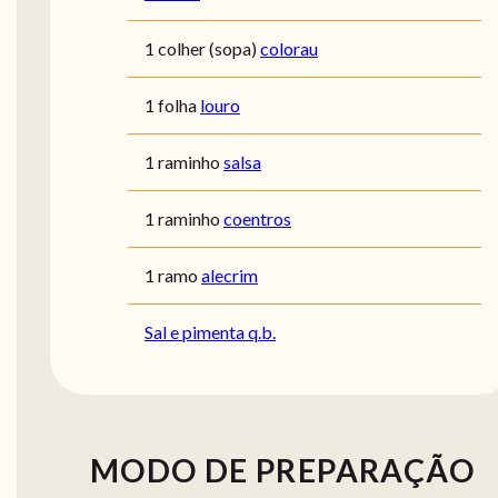
1 colher (sopa)
colorau
1 folha
louro
1 raminho
salsa
1 raminho
coentros
1 ramo
alecrim
Sal e pimenta q.b.
MODO DE PREPARAÇÃO