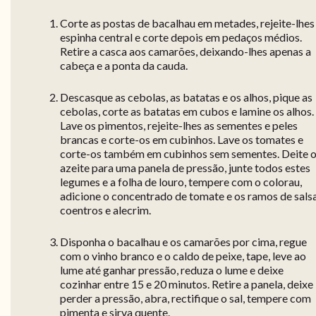
Corte as postas de bacalhau em metades, rejeite-lhes
espinha central e corte depois em pedaços médios.
Retire a casca aos camarões, deixando-lhes apenas a
cabeça e a ponta da cauda.
Descasque as cebolas, as batatas e os alhos, pique as
cebolas, corte as batatas em cubos e lamine os alhos.
Lave os pimentos, rejeite-lhes as sementes e peles
brancas e corte-os em cubinhos. Lave os tomates e
corte-os também em cubinhos sem sementes. Deite 
azeite para uma panela de pressão, junte todos estes
legumes e a folha de louro, tempere com o colorau,
adicione o concentrado de tomate e os ramos de salsa
coentros e alecrim.
Disponha o bacalhau e os camarões por cima, regue
com o vinho branco e o caldo de peixe, tape, leve ao
lume até ganhar pressão, reduza o lume e deixe
cozinhar entre 15 e 20 minutos. Retire a panela, deixe
perder a pressão, abra, rectifique o sal, tempere com
pimenta e sirva quente.