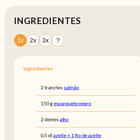
INGREDIENTES
1x
2x
3x
?
Ingredientes
2 tranches
salmão
150 g
esparguete negro
2 dentes
alho
0,5 dl
azeite + 1 fio de azeite