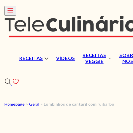
RECEITAS
SOBR
RECEITAS
VÍDEOS
VEGGIE
NÓ
Homepage
>
Geral
>
Lombinhos de cantaril com ruibarbo
RECEITAS
VÍDEOS