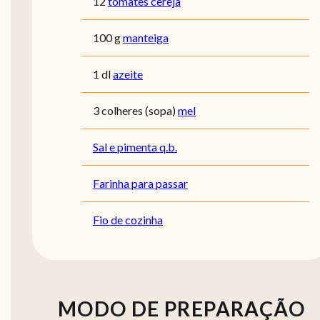
12
tomates cereja
100 g
manteiga
1 dl
azeite
3 colheres (sopa)
mel
Sal e pimenta q.b.
Farinha para passar
Fio de cozinha
MODO DE PREPARAÇÃO