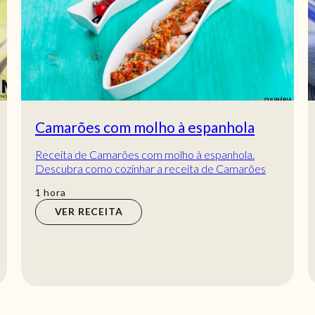
Camarões com molho à espanhola
Receita de Camarões com molho à espanhola.
Descubra como cozinhar a receita de Camarões
com molho à espanhola de maneira prática e
hora
1
hora
deliciosa...
VER RECEITA