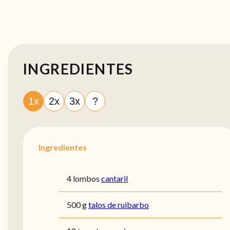
INGREDIENTES
1x
2x
3x
?
Ingredientes
4 lombos
cantaril
500 g
talos de ruibarbo