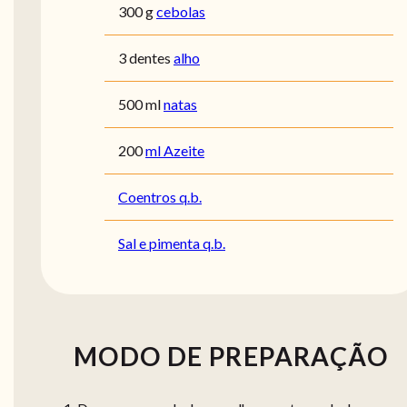
300 g
cebolas
3 dentes
alho
500 ml
natas
200
ml Azeite
Coentros q.b.
Sal e pimenta q.b.
MODO DE PREPARAÇÃO