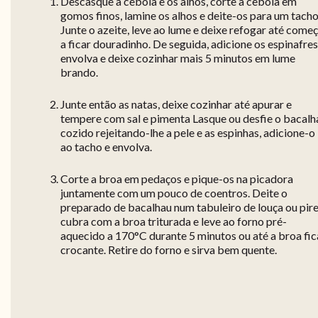
Descasque a cebola e os alhos, corte a cebola em
gomos finos, lamine os alhos e deite-os para um tacho
Junte o azeite, leve ao lume e deixe refogar até come
a ficar douradinho. De seguida, adicione os espinafres
envolva e deixe cozinhar mais 5 minutos em lume
brando.
Junte então as natas, deixe cozinhar até apurar e
tempere com sal e pimenta Lasque ou desfie o bacalh
cozido rejeitando-lhe a pele e as espinhas, adicione-o
ao tacho e envolva.
Corte a broa em pedaços e pique-os na picadora
juntamente com um pouco de coentros. Deite o
preparado de bacalhau num tabuleiro de louça ou pire
cubra com a broa triturada e leve ao forno pré-
aquecido a 170°C durante 5 minutos ou até a broa fic
crocante. Retire do forno e sirva bem quente.