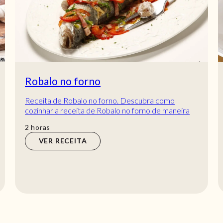
Robalo no forno
Receita de Robalo no forno. Descubra como
cozinhar a receita de Robalo no forno de maneira
prática e deliciosa com a Teleculinária!
horas
2
horas
VER RECEITA