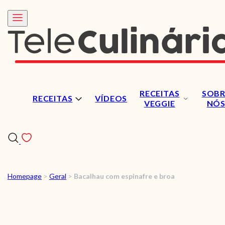
RECEITAS
SOBR
RECEITAS
VÍDEOS
VEGGIE
NÓ
Homepage
>
Geral
>
Bacalhau com espinafre e broa
RECEITAS
VÍDEOS