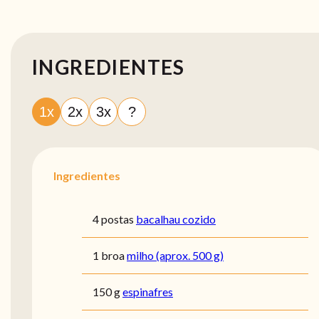
INGREDIENTES
1x
2x
3x
?
Ingredientes
4 postas
bacalhau cozido
1 broa
milho (aprox. 500 g)
150 g
espinafres