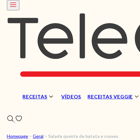
RECEITAS
VÍDEOS
RECEITAS VEGGIE
Homepage
>
Geral
>
Salada quente de batata e couves