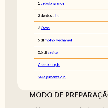
1
cebola grande
3 dentes
alho
3
Ovos
5 dl
molho bechamel
0,5 dl
azeite
Coentros q.b.
Sal e pimenta q.b.
MODO DE PREPARAÇ