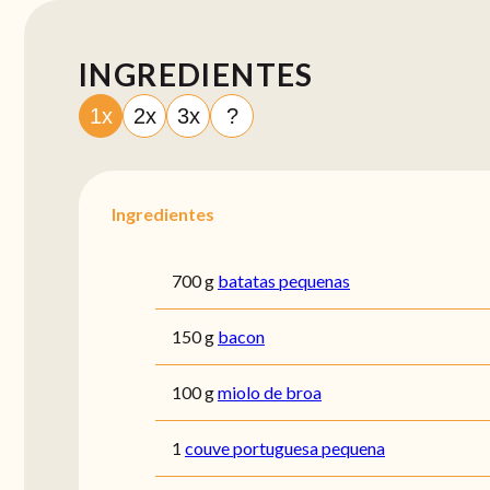
INGREDIENTES
1x
2x
3x
?
Ingredientes
700 g
batatas pequenas
150 g
bacon
100 g
miolo de broa
1
couve portuguesa pequena