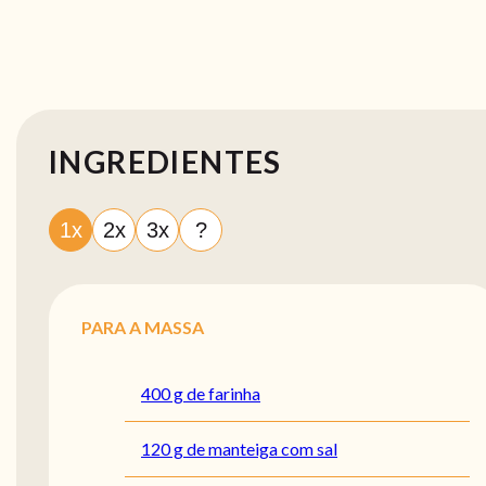
INGREDIENTES
1x
2x
3x
?
PARA A MASSA
400 g de farinha
120 g de manteiga com sal