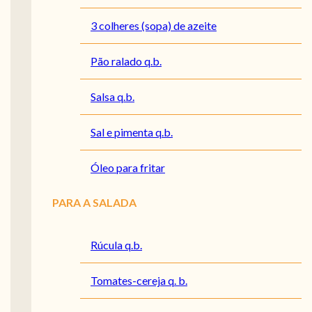
3 colheres (sopa) de azeite
Pão ralado q.b.
Salsa q.b.
Sal e pimenta q.b.
Óleo para fritar
PARA A SALADA
Rúcula q.b.
Tomates-cereja q. b.