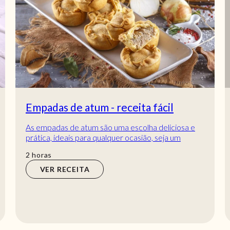
Empadas de atum - receita fácil
As empadas de atum são uma escolha deliciosa e
prática, ideais para qualquer ocasião, seja um
lanche descontraído ou uma refeição rápida. Es...
horas
2
horas
VER RECEITA