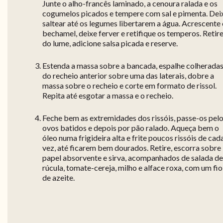
Junte o alho-francês laminado, a cenoura ralada e os
cogumelos picados e tempere com sal e pimenta. Dei
saltear até os legumes libertarem a água. Acrescente
bechamel, deixe ferver e retifique os temperos. Retir
do lume, adicione salsa picada e reserve.
Estenda a massa sobre a bancada, espalhe colherada
do recheio anterior sobre uma das laterais, dobre a
massa sobre o recheio e corte em formato de rissol.
Repita até esgotar a massa e o recheio.
Feche bem as extremidades dos rissóis, passe-os pel
ovos batidos e depois por pão ralado. Aqueça bem o
óleo numa frigideira alta e frite poucos rissóis de cad
vez, até ficarem bem dourados. Retire, escorra sobre
papel absorvente e sirva, acompanhados de salada de
rúcula, tomate-cereja, milho e alface roxa, com um fio
de azeite.