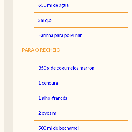
650 ml de água
Sal q.b.
Farinha para polvilhar
PARA O RECHEIO
350 g de cogumelos marron
1 cenoura
1 alho-francês
2 ovos m
500 ml de bechamel