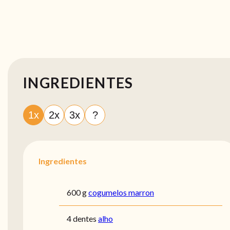
INGREDIENTES
1x
2x
3x
?
Ingredientes
600 g
cogumelos marron
4 dentes
alho