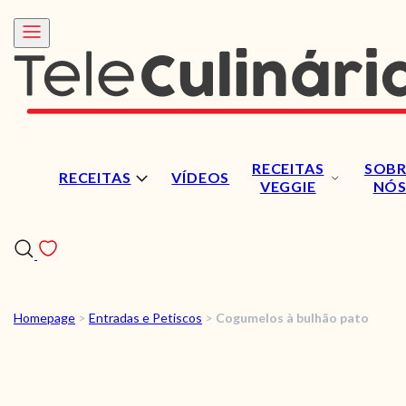
RECEITAS
SOBR
RECEITAS
VÍDEOS
VEGGIE
NÓ
Homepage
>
Entradas e Petiscos
>
Cogumelos à bulhão pato
RECEITAS
VÍDEOS