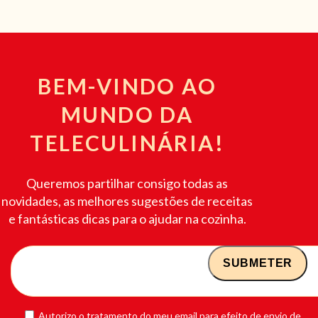
BEM-VINDO AO
MUNDO DA
TELECULINÁRIA!
Queremos partilhar consigo todas as
novidades, as melhores sugestões de receitas
e fantásticas dicas para o ajudar na cozinha.
Autorizo o tratamento do meu email para efeito de envio de