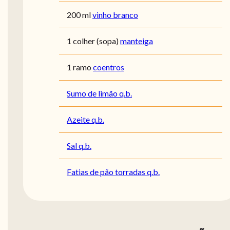
200 ml
vinho branco
1 colher (sopa)
manteiga
1 ramo
coentros
Sumo de limão q.b.
Azeite q.b.
Sal q.b.
Fatias de pão torradas q.b.