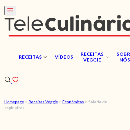
RECEITAS
SOBR
RECEITAS
VÍDEOS
VEGGIE
NÓ
Homepage
>
Receitas Veggie
>
Económicas
>
Salada de
RECEITAS
espinafres
VÍDEOS