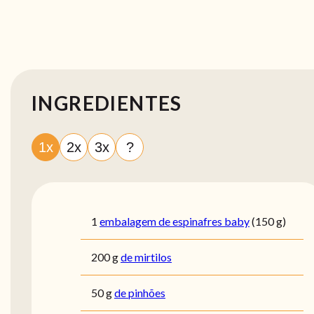
INGREDIENTES
1x
2x
3x
?
1
embalagem de espinafres baby
(150 g)
200
g
de mirtilos
50
g
de pinhões