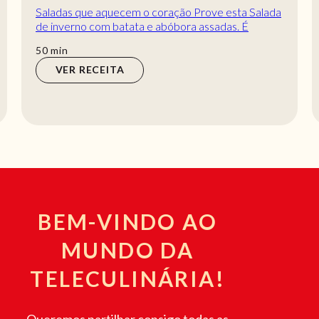
Saladas que aquecem o coração Prove esta Salada
de inverno com batata e abóbora assadas. É
mesmo daquelas sugestões deliciosas para uma
min
50
min
rece...
VER RECEITA
BEM-VINDO AO
MUNDO DA
TELECULINÁRIA!
Queremos partilhar consigo todas as