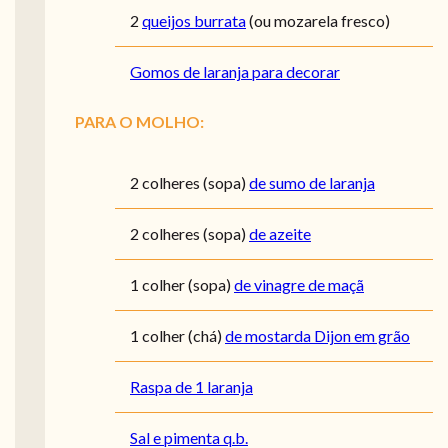
2
queijos burrata
(ou mozarela fresco)
Gomos de laranja para decorar
PARA O MOLHO:
2
colheres (sopa)
de sumo de laranja
2
colheres (sopa)
de azeite
1
colher (sopa)
de vinagre de maçã
1
colher (chá)
de mostarda Dijon em grão
Raspa de 1 laranja
Sal e pimenta q.b.