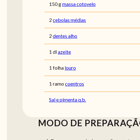
150 g
massa cotovelo
2
cebolas médias
2
dentes alho
1 dl
azeite
1 folha
louro
1 ramo
coentros
Sal e pimenta q.b.
MODO DE PREPARAÇ