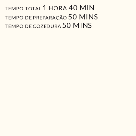
HORA
MIN
1
40
MIN
HORA
TEMPO TOTAL
MIN
50
MINS
TEMPO DE PREPARAÇÃO
MIN
50
MINS
TEMPO DE COZEDURA