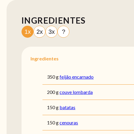
INGREDIENTES
1x
2x
3x
?
Ingredientes
350 g
feijão encarnado
200 g
couve lombarda
150 g
batatas
150 g
cenouras