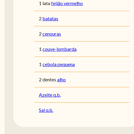
1 lata
feijão vermelho
2
batatas
2
cenouras
1
couve-lombarda
1
cebola pequena
2 dentes
alho
Azeite q.b.
Sal q.b.