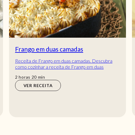
Frango em duas camadas
Receita de Frango em duas camadas. Descubra
como cozinhar a receita de Frango em duas
camadas de maneira prática e deliciosa com a
horas
min
2
horas
20
min
Teleculin...
VER RECEITA