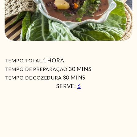
HORA
1
HORA
TEMPO TOTAL
MIN
30
MINS
TEMPO DE PREPARAÇÃO
MIN
30
MINS
TEMPO DE COZEDURA
SERVE:
6