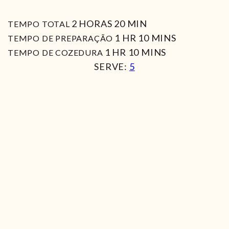
HORAS
MIN
2
HORAS
20
MIN
TEMPO TOTAL
HORA
MIN
1
HR
10
MINS
TEMPO DE PREPARAÇÃO
HORA
MIN
1
HR
10
MINS
TEMPO DE COZEDURA
SERVE:
5