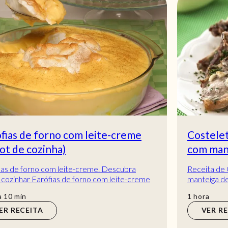
Costeletas de borrego grelhadas
com manteiga de ervas
Receita de Costeletas de borrego grelhadas com
manteiga de ervas. Descubra como cozinhar a
receita de Costeletas de borrego grelhadas com
hora
1
hora
ma...
VER RECEITA