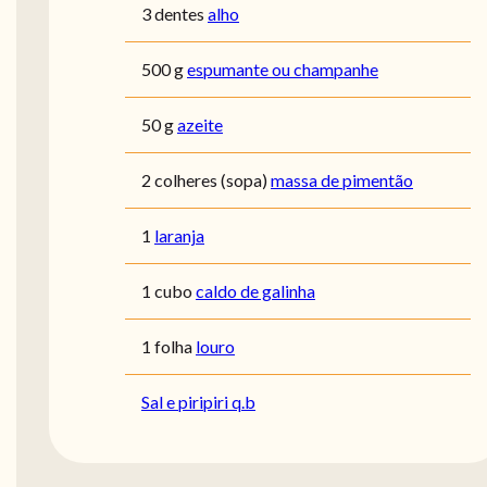
3 dentes
alho
500 g
espumante ou champanhe
50 g
azeite
2 colheres (sopa)
massa de pimentão
1
laranja
1 cubo
caldo de galinha
1 folha
louro
Sal e piripiri q.b