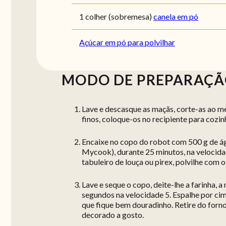
1 colher (sobremesa)
canela em pó
Açúcar em pó para polvilhar
MODO DE PREPARAÇ
Lave e descasque as maçãs, corte-as ao me
finos, coloque-os no recipiente para cozin
Encaixe no copo do robot com 500 g de á
Mycook), durante 25 minutos, na velocida
tabuleiro de louça ou pirex, polvilhe com 
Lave e seque o copo, deite-lhe a farinha, 
segundos na velocidade 5. Espalhe por cima
que fique bem douradinho. Retire do forno
decorado a gosto.