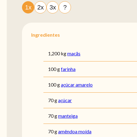
1x
2x
3x
?
Ingredientes
1,200 kg
maçãs
100 g
farinha
100 g
açúcar amarelo
70 g
açúcar
70 g
manteiga
70 g
amêndoa moída