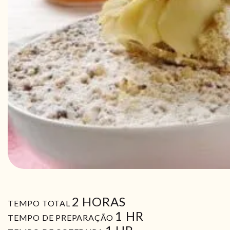
HORAS
2
HORAS
TEMPO TOTAL
HORA
1
HR
TEMPO DE PREPARAÇÃO
HORA