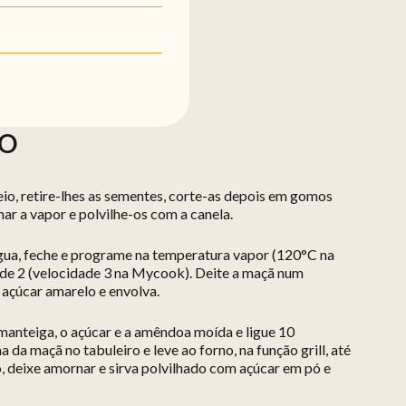
ÃO
io, retire-lhes as sementes, corte-as depois em gomos
har a vapor e polvilhe-os com a canela.
gua, feche e programe na temperatura vapor (120°C na
de 2 (velocidade 3 na Mycook). Deite a maçã num
o açúcar amarelo e envolva.
a manteiga, o açúcar e a amêndoa moída e ligue 10
 da maçã no tabuleiro e leve ao forno, na função grill, até
, deixe amornar e sirva polvilhado com açúcar em pó e