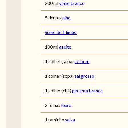
200 ml
vinho branco
5 dentes
alho
Sumo de 1 limão
100 ml
azeite
1 colher (sopa)
colorau
1 colher (sopa)
sal grosso
1 colher (chá)
pimenta branca
2 folhas
louro
1 raminho
salsa