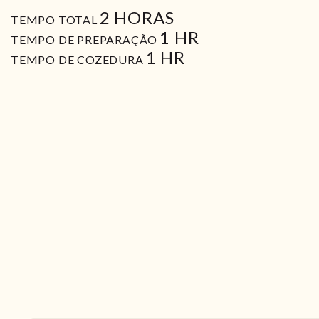
HORAS
2
HORAS
TEMPO TOTAL
HORA
1
HR
TEMPO DE PREPARAÇÃO
HORA
1
HR
TEMPO DE COZEDURA