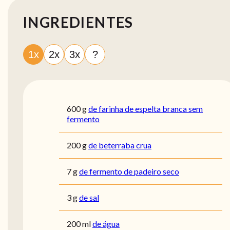
INGREDIENTES
1x
2x
3x
?
600
g
de farinha de espelta branca sem
fermento
200
g
de beterraba crua
7
g
de fermento de padeiro seco
3
g
de sal
200
ml
de água