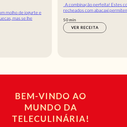
A combinação perfeita! Estes cogumelos
recheados com abacaxi permitem saborear dois
ingredientes que combinam sempre muito bem!
min
50
min
Junto...
VER RECEITA
BEM-VINDO AO
MUNDO DA
TELECULINÁRIA!