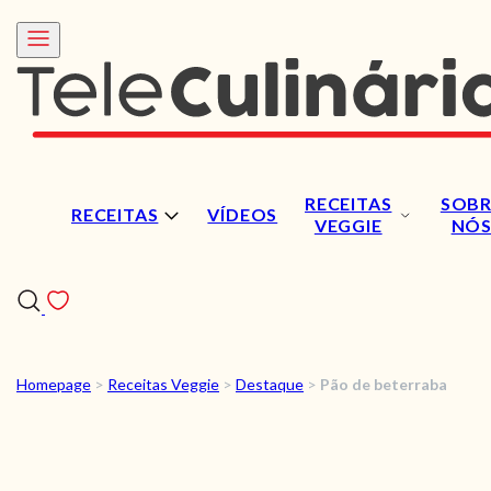
RECEITAS
SOBR
RECEITAS
VÍDEOS
VEGGIE
NÓ
Homepage
>
Receitas Veggie
>
Destaque
>
Pão de beterraba
RECEITAS
VÍDEOS