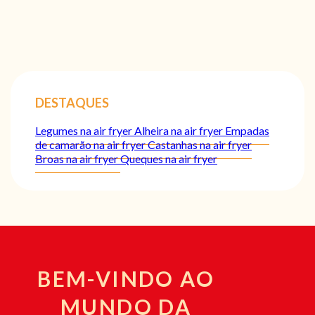
DESTAQUES
Legumes na air fryer
Alheira na air fryer
Empadas
de camarão na air fryer
Castanhas na air fryer
Broas na air fryer
Queques na air fryer
BEM-VINDO AO
MUNDO DA