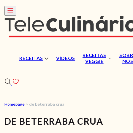
RECEITAS
SOBR
RECEITAS
VÍDEOS
VEGGIE
NÓ
Homepage
>
de beterraba crua
RECEITAS
DE BETERRABA CRUA
VÍDEOS