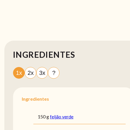
INGREDIENTES
1x
2x
3x
?
Ingredientes
150 g
feijão verde