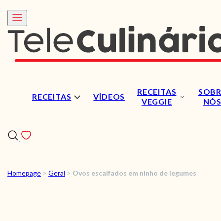
RECEITAS
SOBR
RECEITAS
VÍDEOS
VEGGIE
NÓ
Homepage
>
Geral
>
Ovos escalfados em ninho de legumes
RECEITAS
VÍDEOS