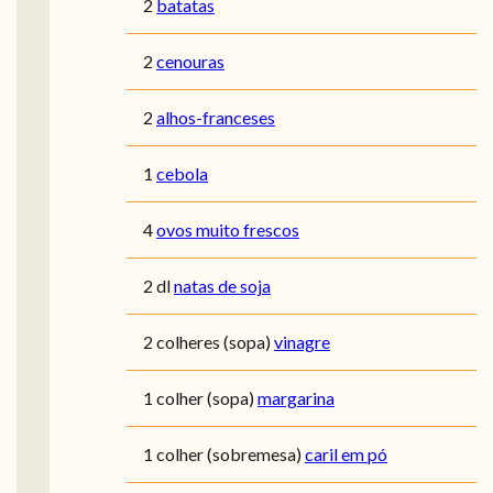
2
batatas
2
cenouras
2
alhos-franceses
1
cebola
4
ovos muito frescos
2 dl
natas de soja
2 colheres (sopa)
vinagre
1 colher (sopa)
margarina
1 colher (sobremesa)
caril em pó