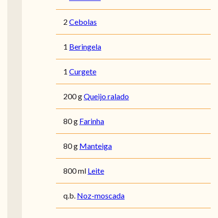
2
Cebolas
1
Beringela
1
Curgete
200 g
Queijo ralado
80 g
Farinha
80 g
Manteiga
800 ml
Leite
q.b.
Noz-moscada