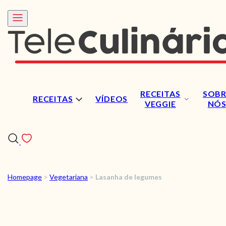
RECEITAS
SOBR
RECEITAS
VÍDEOS
VEGGIE
NÓ
Homepage
>
Vegetariana
>
Lasanha de legumes
RECEITAS
VÍDEOS