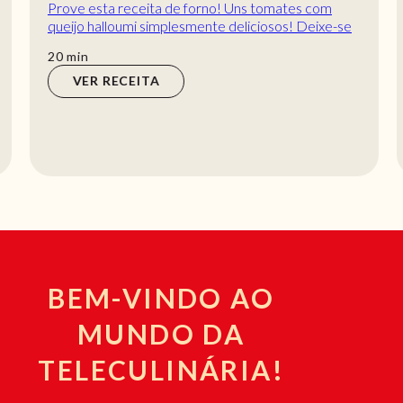
Prove esta receita de forno! Uns tomates com
queijo halloumi simplesmente deliciosos! Deixe-se
levar pela combinação de sabores desta receit...
min
20
min
VER RECEITA
BEM-VINDO AO
MUNDO DA
TELECULINÁRIA!