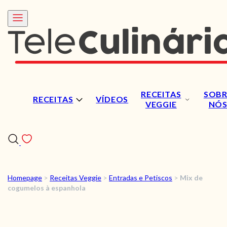
RECEITAS
SOBR
RECEITAS
VÍDEOS
VEGGIE
NÓ
Homepage
>
Receitas Veggie
>
Entradas e Petiscos
>
Mix de
RECEITAS
cogumelos à espanhola
VÍDEOS