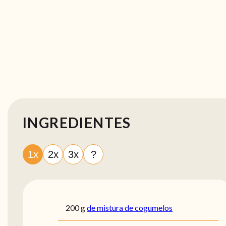
INGREDIENTES
1x
2x
3x
?
200
g
de mistura de cogumelos