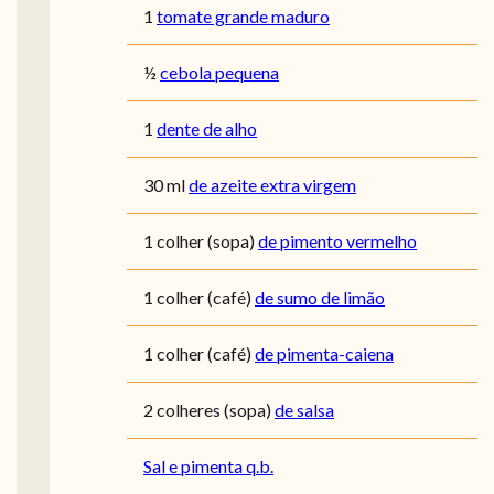
1
tomate grande maduro
½
cebola pequena
1
dente de alho
30
ml
de azeite extra virgem
1
colher (sopa)
de pimento vermelho
1
colher (café)
de sumo de limão
1
colher (café)
de pimenta-caiena
2
colheres (sopa)
de salsa
Sal e pimenta q.b.