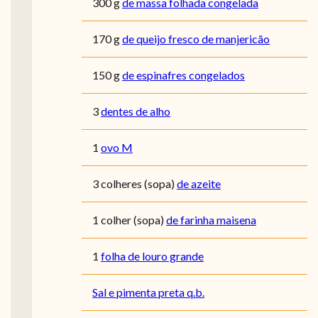
300
g
de massa folhada congelada
170
g
de queijo fresco de manjericão
150
g
de espinafres congelados
3
dentes de alho
1
ovo M
3
colheres (sopa)
de azeite
1
colher (sopa)
de farinha maisena
1
folha de louro grande
Sal e pimenta preta q.b.