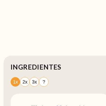
INGREDIENTES
1x
2x
3x
?