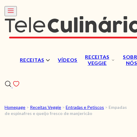
RECEITAS
SOBR
RECEITAS
VÍDEOS
VEGGIE
NÓ
Homepage
>
Receitas Veggie
>
Entradas e Petiscos
>
Empadas
RECEITAS
de espinafres e queijo fresco de manjericão
VÍDEOS