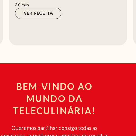
azeitonas e queijo são uma ótima ideia para uma e...
min
30
min
VER RECEITA
BEM-VINDO AO
MUNDO DA
TELECULINÁRIA!
Queremos partilhar consigo todas as
novidades, as melhores sugestões de receitas