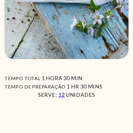
HORA
MIN
1
HORA
30
MIN
TEMPO TOTAL
HORA
MIN
1
HR
30
MINS
TEMPO DE PREPARAÇÃO
SERVE:
12
UNIDADES