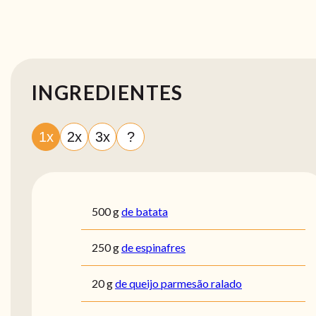
INGREDIENTES
1x
2x
3x
?
500
g
de batata
250
g
de espinafres
20
g
de queijo parmesão ralado