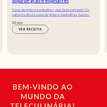
Sopa de grão e espinafres
Sopa de grão e espinafres, que bela entrada! Os
sabores desta sopa de grão e espinafres, fazem-
nos crescer água na boca. Esta receita é tão...
min
30
min
VER RECEITA
BEM-VINDO AO
MUNDO DA
TELECULINÁRIA!