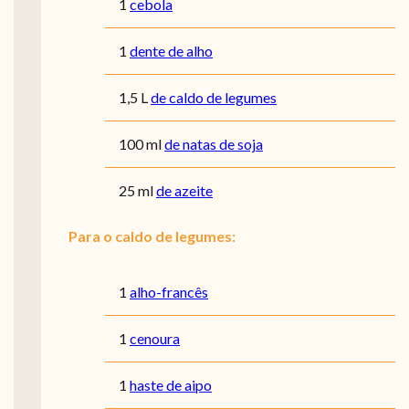
1
cebola
1
dente de alho
1,5
L
de caldo de legumes
100
ml
de natas de soja
25
ml
de azeite
Para o caldo de legumes:
1
alho-francês
1
cenoura
1
haste de aipo