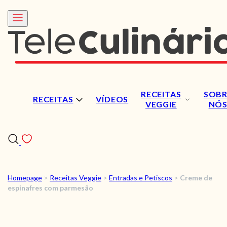
RECEITAS
SOBR
RECEITAS
VÍDEOS
VEGGIE
NÓ
Homepage
>
Receitas Veggie
>
Entradas e Petiscos
>
Creme de
RECEITAS
espinafres com parmesão
VÍDEOS