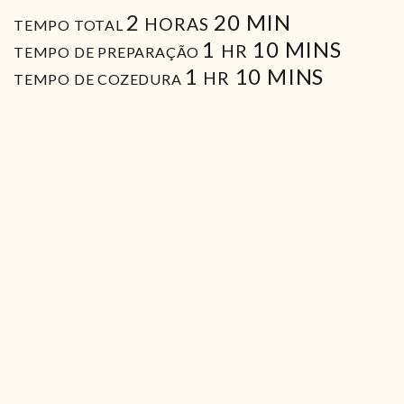
HORAS
MIN
2
20
MIN
HORAS
TEMPO TOTAL
HORA
MIN
1
10
MINS
HR
TEMPO DE PREPARAÇÃO
HORA
MIN
1
10
MINS
HR
TEMPO DE COZEDURA