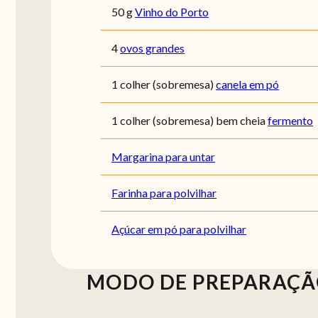
50 g
Vinho do Porto
4
ovos grandes
1 colher (sobremesa)
canela em pó
1 colher (sobremesa) bem cheia
fermento
Margarina para untar
Farinha para polvilhar
Açúcar em pó para polvilhar
MODO DE PREPARAÇ