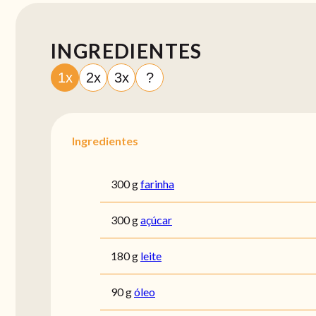
INGREDIENTES
1x
2x
3x
?
Ingredientes
300 g
farinha
300 g
açúcar
180 g
leite
90 g
óleo