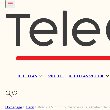
RECEITAS
VÍDEOS
RECEITAS VEGGIE
Homepage
>
Geral
>
Bolo de Vinho do Porto e canela (robot de c