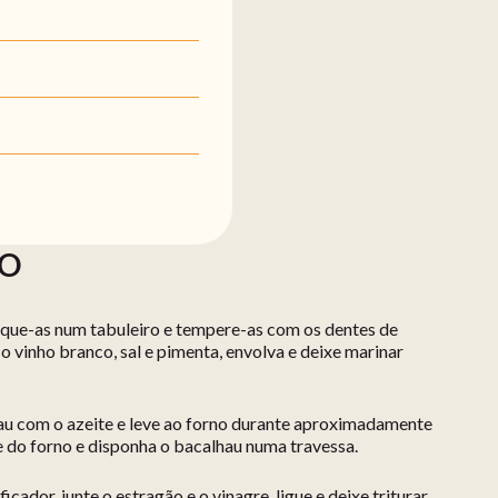
ÃO
loque-as num tabuleiro e tempere-as com os dentes de
o vinho branco, sal e pimenta, envolva e deixe marinar
hau com o azeite e leve ao forno durante aproximadamente
e do forno e disponha o bacalhau numa travessa.
icador, junte o estragão e o vinagre, ligue e deixe triturar