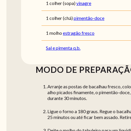
1 colher (sopa)
vinagre
1 colher (chá)
pimentão-doce
1 molho
estragão fresco
Sal e pimenta q.b.
MODO DE PREPARAÇ
Arranje as postas de bacalhau fresco, co
alho picados finamente, o pimentão-doce, 
durante 30 minutos.
Ligue o forno a 180 graus. Regue o bacal
25 minutos ou até ficar bem assado. Retir
Deite o molho do tabuleiro para um liquidif