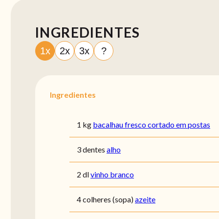
INGREDIENTES
1x
2x
3x
?
Ingredientes
1 kg
bacalhau fresco cortado em postas
3 dentes
alho
2 dl
vinho branco
4 colheres (sopa)
azeite