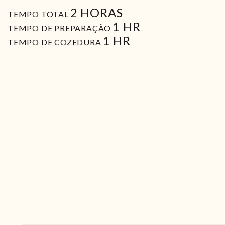
HORAS
2
HORAS
TEMPO TOTAL
HORA
1
HR
TEMPO DE PREPARAÇÃO
HORA
1
HR
TEMPO DE COZEDURA