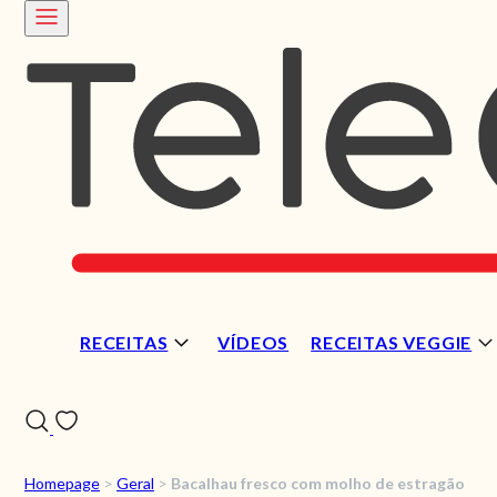
RECEITAS
VÍDEOS
RECEITAS VEGGIE
Homepage
>
Geral
>
Bacalhau fresco com molho de estragão