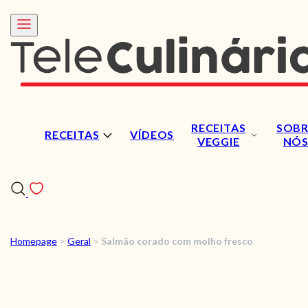
RECEITAS
SOBR
RECEITAS
VÍDEOS
VEGGIE
NÓ
Homepage
>
Geral
>
Salmão corado com molho fresco
RECEITAS
VÍDEOS