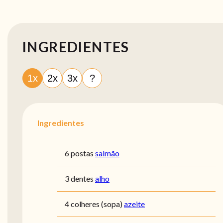
INGREDIENTES
1x
2x
3x
?
Ingredientes
6 postas
salmão
3 dentes
alho
4 colheres (sopa)
azeite