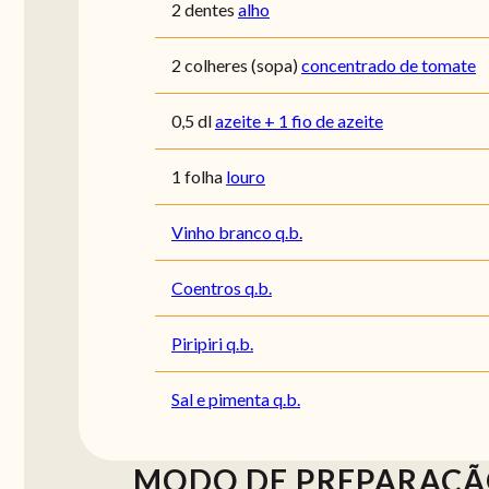
2 dentes
alho
2 colheres (sopa)
concentrado de tomate
0,5 dl
azeite + 1 fio de azeite
1 folha
louro
Vinho branco q.b.
Coentros q.b.
Piripiri q.b.
Sal e pimenta q.b.
MODO DE PREPARAÇ