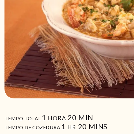
HORA
MIN
1
20
MIN
HORA
TEMPO TOTAL
HORA
MIN
1
20
MINS
HR
TEMPO DE COZEDURA