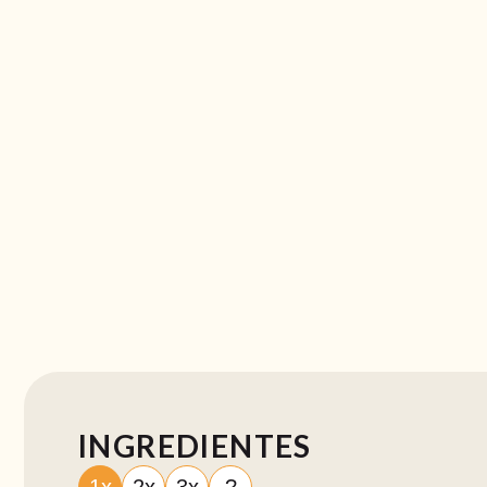
INGREDIENTES
1x
2x
3x
?