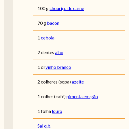
100 g
chouriço de carne
70 g
bacon
1
cebola
2 dentes
alho
1 dl
vinho branco
2 colheres (sopa)
azeite
1 colher (café)
pimenta em gão
1 folha
louro
Sal q.b.