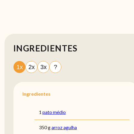
INGREDIENTES
1x
2x
3x
?
Ingredientes
1
pato médio
350 g
arroz agulha