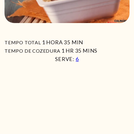
HORA
MIN
1
HORA
35
MIN
TEMPO TOTAL
HORA
MIN
1
HR
35
MINS
TEMPO DE COZEDURA
SERVE:
6