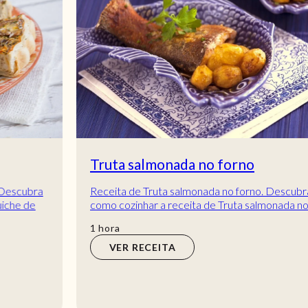
Truta salmonada no forno
Receita de Truta salmonada no forno. Descubra
como cozinhar a receita de Truta salmonada no
forno de maneira prática e deliciosa com a Telec...
hora
1
hora
VER RECEITA