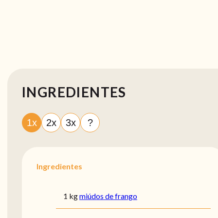
INGREDIENTES
1x
2x
3x
?
Ingredientes
1 kg
miúdos de frango