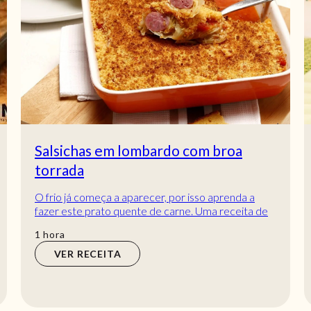
Salsichas em lombardo com broa
torrada
O frio já começa a aparecer, por isso aprenda a
fazer este prato quente de carne. Uma receita de
salsichas enroladas em couve-lombarda que v...
hora
1
hora
VER RECEITA