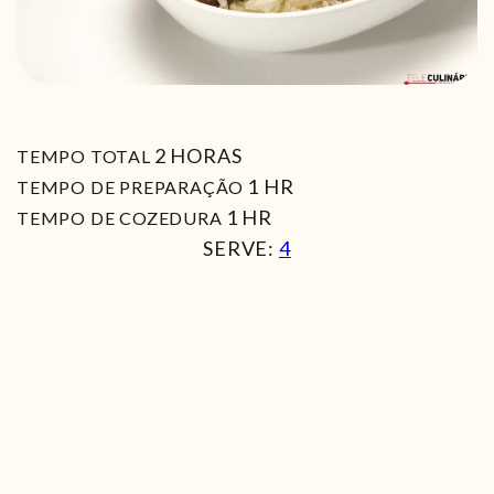
HORAS
2
HORAS
TEMPO TOTAL
HORA
1
HR
TEMPO DE PREPARAÇÃO
HORA
1
HR
TEMPO DE COZEDURA
SERVE:
4