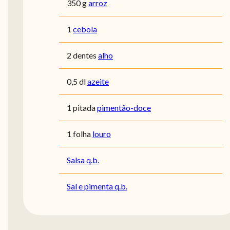
350 g
arroz
1
cebola
2 dentes
alho
0,5 dl
azeite
1 pitada
pimentão-doce
1 folha
louro
Salsa q.b.
Sal e pimenta q.b.