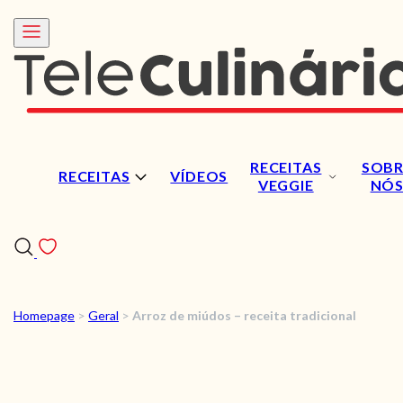
RECEITAS
SOBR
RECEITAS
VÍDEOS
VEGGIE
NÓ
Homepage
>
Geral
>
Arroz de miúdos – receita tradicional
RECEITAS
VÍDEOS