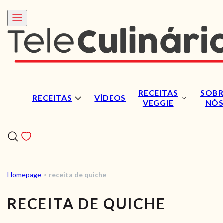
RECEITAS
SOBR
RECEITAS
VÍDEOS
VEGGIE
NÓ
Homepage
>
receita de quiche
RECEITAS
RECEITA DE QUICHE
VÍDEOS