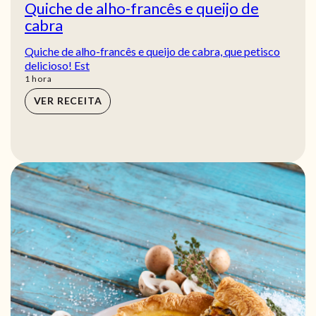
Quiche de alho-francês e queijo de
cabra
Quiche de alho-francês e queijo de cabra, que petisco
delicioso! Est
hora
1
hora
VER RECEITA