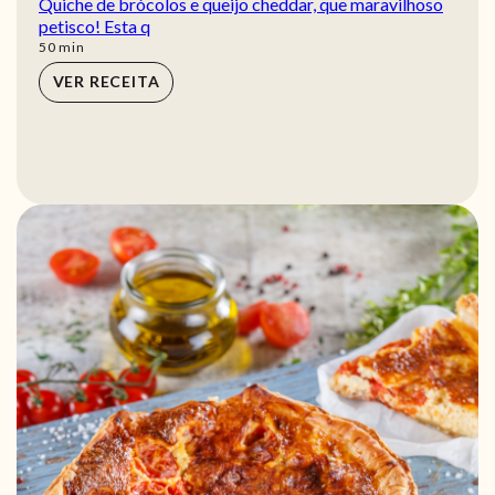
Quiche de brócolos e queijo cheddar, que maravilhoso
petisco! Esta q
min
50
min
VER RECEITA