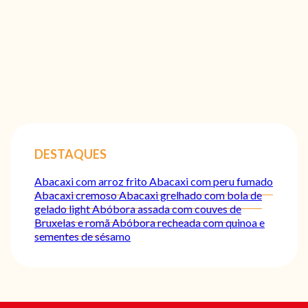
DESTAQUES
Abacaxi com arroz frito
Abacaxi com peru fumado
Abacaxi cremoso
Abacaxi grelhado com bola de
gelado light
Abóbora assada com couves de
Bruxelas e romã
Abóbora recheada com quinoa e
sementes de sésamo