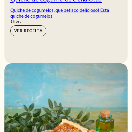
Quiche de cogumelos, que petisco delicioso! Esta
quiche de cogumelos
hora
1
hora
VER RECEITA