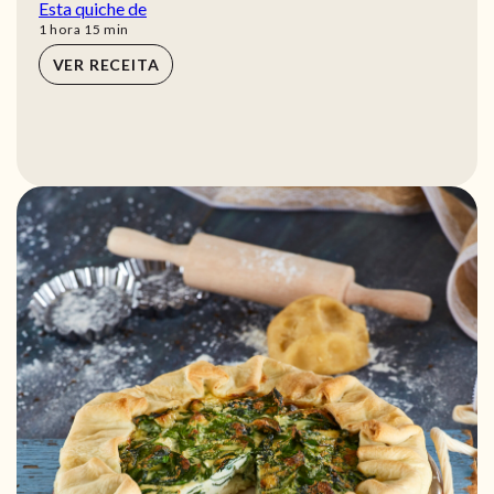
Esta quiche de
hora
min
1
hora
15
min
VER RECEITA