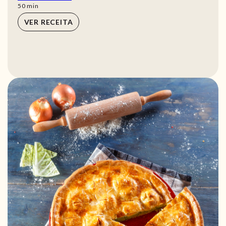
min
50
min
VER RECEITA