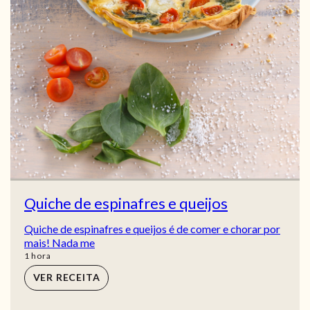
Quiche de espinafres e queijos
Quiche de espinafres e queijos é de comer e chorar por
mais! Nada me
hora
1
hora
VER RECEITA