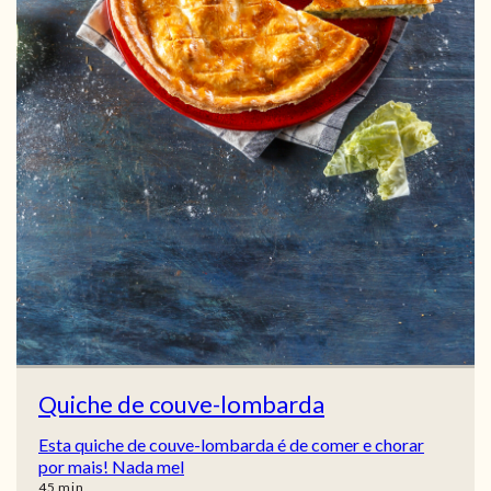
Quiche de couve-lombarda
Esta quiche de couve-lombarda é de comer e chorar
por mais! Nada mel
min
45
min