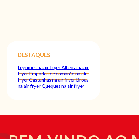
DESTAQUES
Legumes na air fryer
Alheira na air
fryer
Empadas de camarão na air
fryer
Castanhas na air fryer
Broas
na air fryer
Queques na air fryer