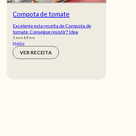
Compota de tomate
Excelente esta receita de Compota de
tomate. Consegue resistir? Idea
hora
min
1
20
hora
min
Médio
VER RECEITA