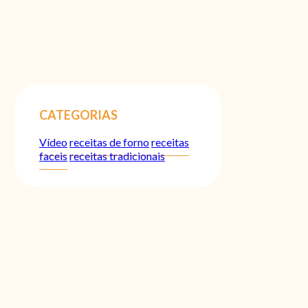
CATEGORIAS
Vídeo
receitas de forno
receitas
faceis
receitas tradicionais