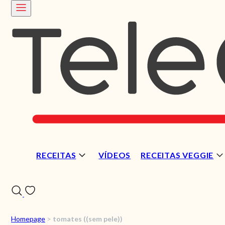
RECEITAS
VÍDEOS
RECEITAS VEGGIE
Homepage
>
tomates ((sem pele))