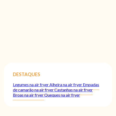
DESTAQUES
Legumes na air fryer
Alheira na air fryer
Empadas
de camarão na air fryer
Castanhas na air fryer
Broas na air fryer
Queques na air fryer