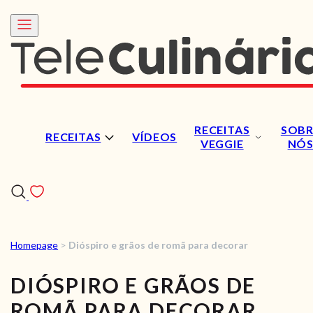
RECEITAS
SOBR
RECEITAS
VÍDEOS
VEGGIE
NÓ
Homepage
>
Dióspiro e grãos de romã para decorar
RECEITAS
DIÓSPIRO E GRÃOS DE
VÍDEOS
ROMÃ PARA DECORAR