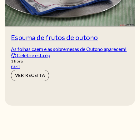
Espuma de frutos de outono
As folhas caem e as sobremesas de Outono aparecem!
🙂 Celebre esta ép
hora
1
hora
Fácil
VER RECEITA