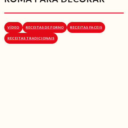
RECEITAS VEGGIE
SOBRE NÓS
VÍDEO
RECEITAS DE FORNO
RECEITAS FACEIS
LOJA ONLINE
RECEITAS TRADICIONAIS
BLOG