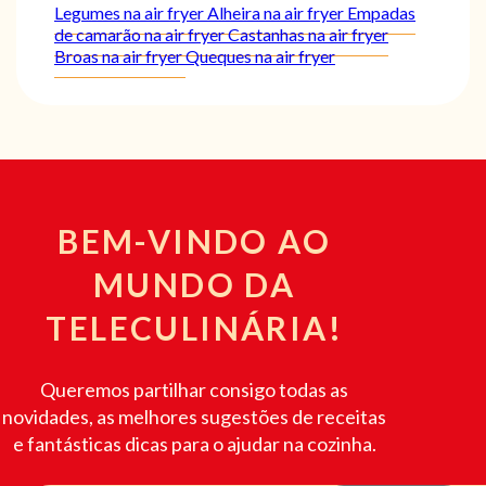
Legumes na air fryer
Alheira na air fryer
Empadas
de camarão na air fryer
Castanhas na air fryer
Broas na air fryer
Queques na air fryer
BEM-VINDO AO
MUNDO DA
TELECULINÁRIA!
Queremos partilhar consigo todas as
novidades, as melhores sugestões de receitas
e fantásticas dicas para o ajudar na cozinha.