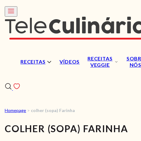
RECEITAS
SOBR
RECEITAS
VÍDEOS
VEGGIE
NÓ
Homepage
>
colher (sopa) Farinha
RECEITAS
COLHER (SOPA) FARINHA
VÍDEOS