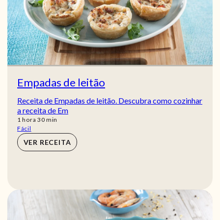
Empadas de leitão
Receita de Empadas de leitão. Descubra como cozinhar
a receita de Em
hora
min
1
hora
30
min
Fácil
VER RECEITA