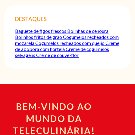
DESTAQUES
Baguete de figos frescos
Bolinhas de cenoura
Bolinhos fritos de grão
Cogumelos recheados com
mozarela
Cogumelos recheados com queijo
Creme
de abóbora com hortelã
Creme de cogumelos
selvagens
Creme de couve-flor
BEM-VINDO AO
MUNDO DA
TELECULINÁRIA!