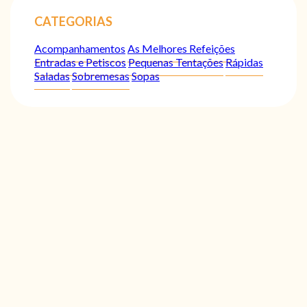
CATEGORIAS
Acompanhamentos
As Melhores Refeições
Entradas e Petiscos
Pequenas Tentações
Rápidas
Saladas
Sobremesas
Sopas