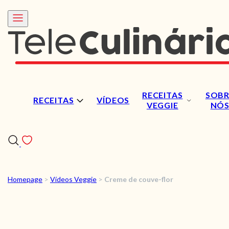
RECEITAS
SOBR
RECEITAS
VÍDEOS
VEGGIE
NÓ
Homepage
>
Vídeos Veggie
>
Creme de couve-flor
RECEITAS
VÍDEOS