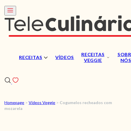
RECEITAS
SOBR
RECEITAS
VÍDEOS
VEGGIE
NÓ
Homepage
>
Vídeos Veggie
>
Cogumelos recheados com
RECEITAS
mozarela
VÍDEOS