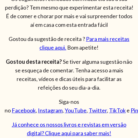
perdição? Tem mesmo que experimentar esta receita!
É de comer e chorar por mais e vai surpreender todos
aí em casa com esta entrada fácil
Gostou da sugestão de receita ?
Para mais receitas
clique aqui.
Bom apetite!
Gostou desta receita?
Se tiver alguma sugestão não
se esqueça de comentar. Tenha acesso a mais
receitas, vídeos e dicas úteis para facilitar as
refeições do seu dia-a-dia.
Siga-nos
no
Facebook
,
Instagram
,
YouTube
,
Twitter
,
TikTok
e
Pi
Já conhece os nossos livros e revistas em versão
digital? Clique aqui para saber mais!