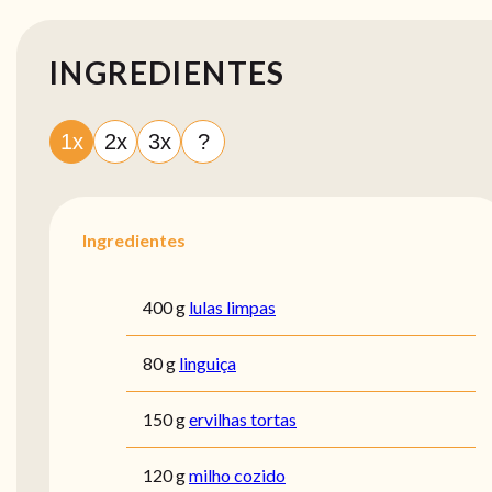
INGREDIENTES
1x
2x
3x
?
Ingredientes
400 g
lulas limpas
80 g
linguiça
150 g
ervilhas tortas
120 g
milho cozido