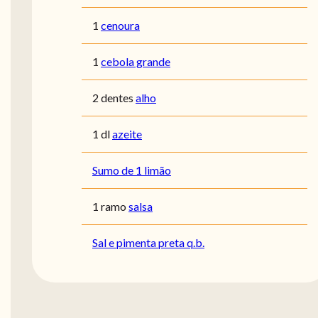
1
cenoura
1
cebola grande
2 dentes
alho
1 dl
azeite
Sumo de 1 limão
1 ramo
salsa
Sal e pimenta preta q.b.