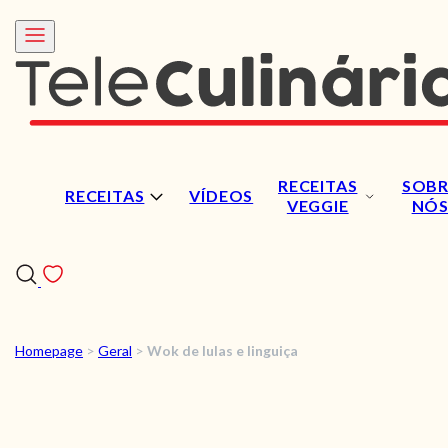
RECEITAS
SOBR
RECEITAS
VÍDEOS
VEGGIE
NÓ
Homepage
>
Geral
>
Wok de lulas e linguiça
RECEITAS
VÍDEOS