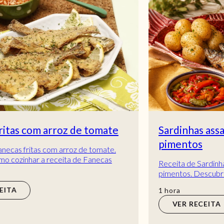
Sardinhas assadas com salada de
pimentos
Receita de Sardinhas assadas com salada de
pimentos. Descubra como cozinhar a receita de
Sardinhas assadas com salada de pimentos de
hora
1
hora
maneira...
VER RECEITA